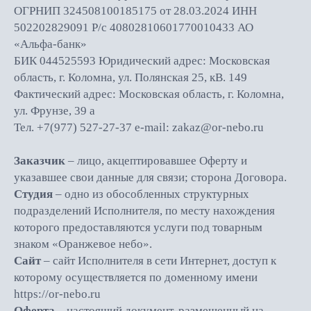
ОГРНИП 324508100185175 от 28.03.2024 ИНН
502202829091 Р/с 40802810601770010433 АО
«Альфа-банк»
БИК 044525593 Юридический адрес: Московская
область, г. Коломна, ул. Полянская 25, кВ. 149
Фактический адрес: Московская область, г. Коломна,
ул. Фрунзе, 39 а
Тел. +7(977) 527-27-37 e-mail: zakaz@or-nebo.ru
Заказчик
– лицо, акцептировавшее Оферту и
указавшее свои данные для связи; сторона Договора.
Студия
– одно из обособленных структурных
подразделений Исполнителя, по месту нахождения
которого предоставляются услуги под товарным
знаком «Оранжевое небо».
Сайт
– сайт Исполнителя в сети Интернет, доступ к
которому осуществляется по доменному имени
https://or-nebo.ru
Оферта
– настоящий документ, размещенный на